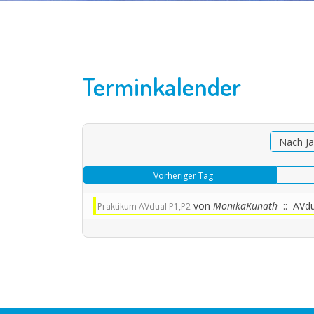
Terminkalender
Nach Ja
Vorheriger Tag
von
MonikaKunath
:: AVdu
Praktikum AVdual P1,P2