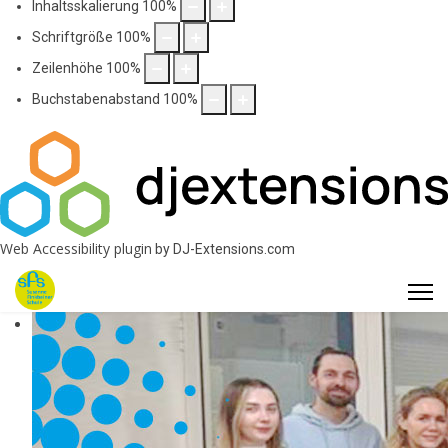
Inhaltsskalierung
100
%
Schriftgröße
100
%
Zeilenhöhe
100
%
Buchstabenabstand
100
%
Web Accessibility plugin
by DJ-Extensions.com