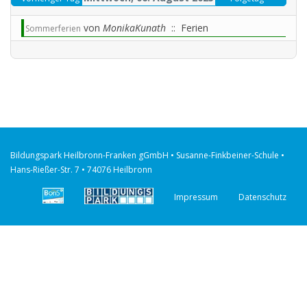
von
MonikaKunath
:: Ferien
Sommerferien
Bildungspark Heilbronn-Franken gGmbH • Susanne-Finkbeiner-Schule •
Hans-Rießer-Str. 7 • 74076 Heilbronn
Impressum
Datenschutz