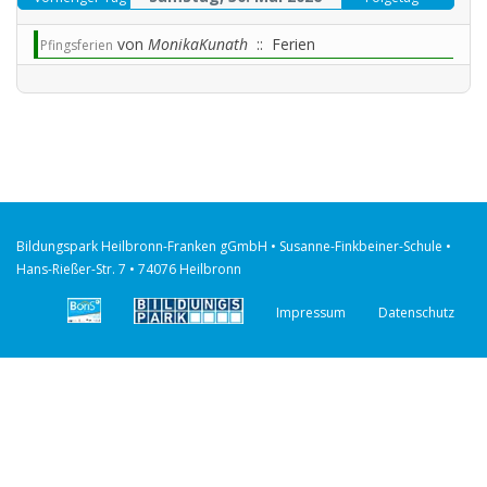
von
MonikaKunath
:: Ferien
Pfingsferien
Bildungspark Heilbronn-Franken gGmbH • Susanne-Finkbeiner-Schule •
Hans-Rießer-Str. 7 • 74076 Heilbronn
Impressum
Datenschutz