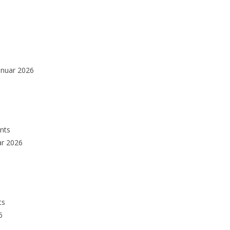
anuar 2026
nts
ar 2026
ts
6