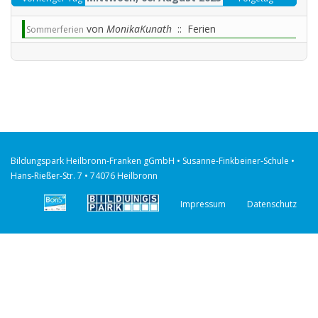
von
MonikaKunath
:: Ferien
Sommerferien
Bildungspark Heilbronn-Franken gGmbH • Susanne-Finkbeiner-Schule •
Hans-Rießer-Str. 7 • 74076 Heilbronn
Impressum
Datenschutz