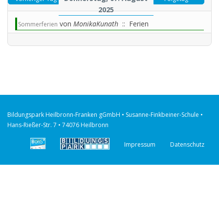
2025
von
MonikaKunath
:: Ferien
Sommerferien
Bildungspark Heilbronn-Franken gGmbH • Susanne-Finkbeiner-Schule •
Hans-Rießer-Str. 7 • 74076 Heilbronn
Impressum
Datenschutz