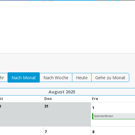
hr
Nach Monat
Nach Woche
Heute
Gehe zu Monat
August 2025
it
Don
Fre
0
31
1
Sommerferien
7
8