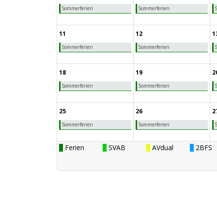
Sommerferien
Sommerferien
11
12
1
Sommerferien
Sommerferien
18
19
2
Sommerferien
Sommerferien
25
26
2
Sommerferien
Sommerferien
Ferien
SVAB
AVdual
2BFS