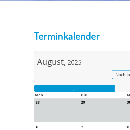
Terminkalender
August,
2025
Nach Ja
Juli
Mon
Die
M
28
29
3
4
5
6