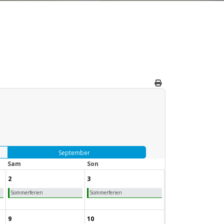
September
Sam
Son
2
3
Sommerferien
Sommerferien
9
10